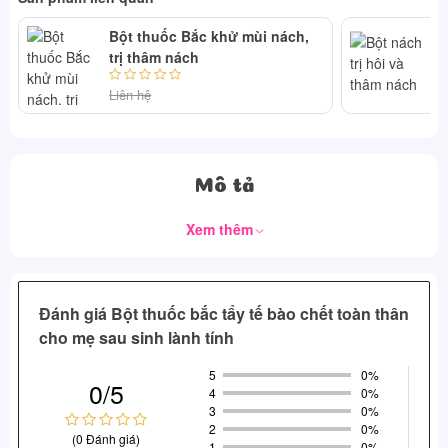
Bột thuốc Bắc khử mùi nách,
Bộ
trị thâm nách
Liên hệ
Li
Mô tả
Xem thêm
Đánh giá Bột thuốc bắc tẩy tế bào chết toàn thân
cho mẹ sau sinh lành tính
5
0%
0/5
4
0%
3
0%
2
0%
(0 Đánh giá)
1
0%