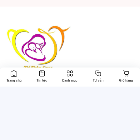
Trang chủ
Tin tức
Danh mục
Tư vấn
Giỏ hàng
Thông tin
Tổng đài hỗ trợ
Về chúng tôi
Gọi mua: 0773830242 (7:30 -
22:00)
Điều khoản & Điều kiện
Kỹ thuật: 0773830242 (7:30 -
Chính sách bảo mật
22:00)
Chính sách thanh toán
Khiếu nại: 0773830242 (8:00 -
Chính sách giao hàng
21:30)