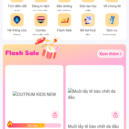
Tích điểm đổi
Đăng kí dịch
Bảo dưỡng
Đào tạo học
Về chúng tôi
quà
vụ sau sinh
phụ khoa-
viên
nhận ngay
Dextox thải
ưu đãi
độc cô bé
Hệ thống cửa
Combo
Flash Sale
Bé bơi thuỷ
Dịch vụ
hàng
khuyến mãi
liệu
massage mẹ
bầu
Flash Sale
Xem thêm
Đã bán: 1
Muối tẩy tế bào chết da đầu