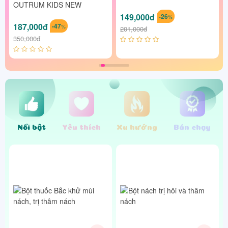
OUTRUM KIDS NEW
149,000đ
-26
%
187,000đ
-47
%
201,000đ
350,000đ
Nổi bật
Yêu thích
Xu hướng
Bán chạy