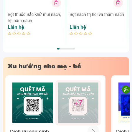
Bột thuốc Bắc khử mùi nách,
Bột nách trị hôi và thâm nách
trị thâm nách
Liên hệ
Liên hệ
Xu hướng cho mẹ - bé
+7
Dịch vụ sau sinh
Dịch v