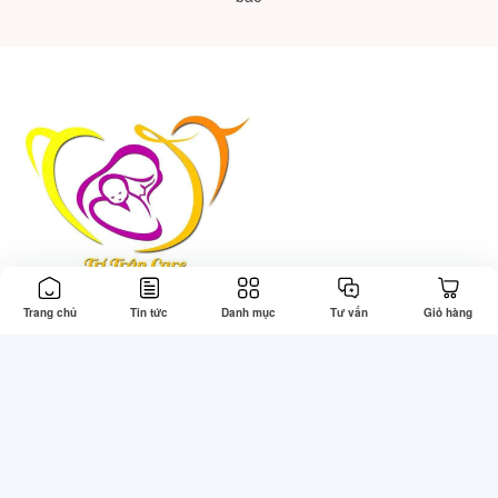
Trang chủ
Tin tức
Danh mục
Tư vấn
Giỏ hàng
Thông tin
Tổng đài hỗ trợ
Về chúng tôi
Gọi mua: 0773830242 (7:30 -
22:00)
Điều khoản & Điều kiện
Kỹ thuật: 0773830242 (7:30 -
Chính sách bảo mật
22:00)
Chính sách thanh toán
Khiếu nại: 0773830242 (8:00 -