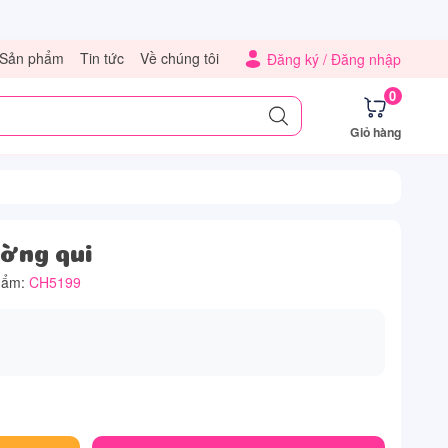
Sản phẩm
Tin tức
Về chúng tôi
Đăng ký /
Đăng nhập
0
Giỏ hàng
ờng qui
hẩm:
CH5199