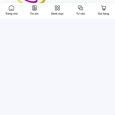
Trang chủ
Tin tức
Danh mục
Tư vấn
Giỏ hàng
Thông tin
Tổng đài hỗ trợ
Về chúng tôi
Gọi mua: 0773830242 (7:30 -
22:00)
Điều khoản & Điều kiện
Kỹ thuật: 0773830242 (7:30 -
Chính sách bảo mật
22:00)
Chính sách thanh toán
Khiếu nại: 0773830242 (8:00 -
Chính sách giao hàng
21:30)
Bảo hành: 0773830242 (8:00 -
21:00)
© Copyright 2021-2026 Sen Hồng Sau sinh.
Thiết kế bởi
Zozo