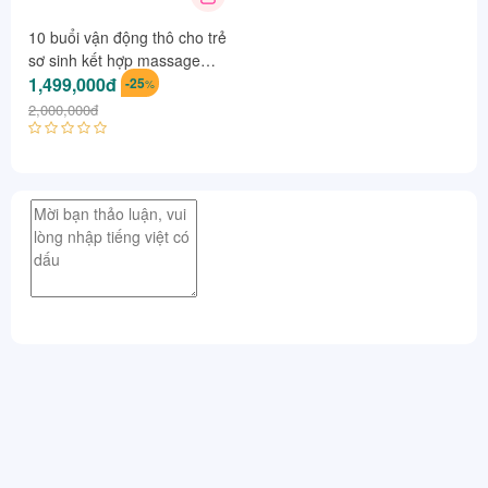
10 buổi vận động thô cho trẻ
sơ sinh kết hợp massage
phương pháp Tummytime
1,499,000đ
-25
%
tặng ngay 10 buổi tắm bé
2,000,000đ