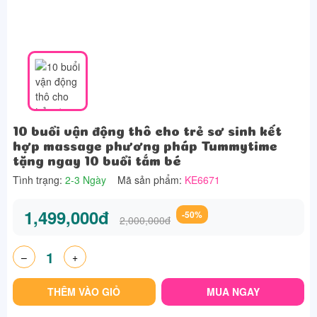
10 buổi vận động thô cho trẻ sơ sinh kết
hợp massage phương pháp Tummytime
tặng ngay 10 buổi tắm bé
Tình trạng:
2-3 Ngày
Mã sản phẩm:
KE6671
1,499,000đ
-50%
2,000,000đ
–
+
THÊM VÀO GIỎ
MUA NGAY