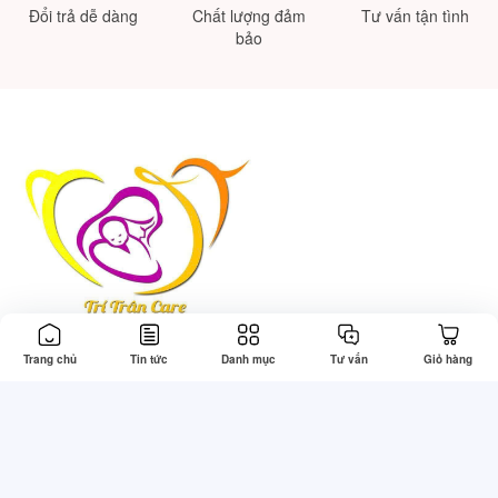
Đổi trả dễ dàng
Chất lượng đảm
Tư vấn tận tình
bảo
Trang chủ
Tin tức
Danh mục
Tư vấn
Giỏ hàng
Thông tin
Tổng đài hỗ trợ
Về chúng tôi
Gọi mua: 0773830242 (7:30 -
22:00)
Điều khoản & Điều kiện
Kỹ thuật: 0773830242 (7:30 -
Chính sách bảo mật