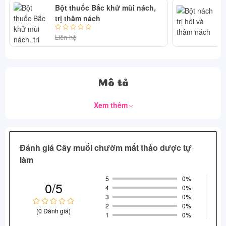
Bột thuốc Bắc khử mùi nách,
Bộ
trị thâm nách
Liên hệ
Li
Mô tả
Xem thêm
Đánh giá Cây muối chườm mắt thảo dược tự
làm
5
0%
0/5
4
0%
3
0%
2
0%
(0 Đánh giá)
1
0%