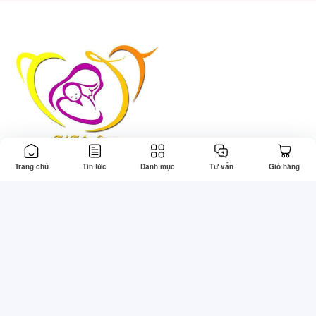
Trang chủ
Tin tức
Danh mục
Tư vấn
Giỏ hàng
Thông tin
Tổng đài hỗ trợ
Về chúng tôi
Gọi mua: 0773830242 (7:30 -
22:00)
Điều khoản & Điều kiện
Kỹ thuật: 0773830242 (7:30 -
Chính sách bảo mật
22:00)
Chính sách thanh toán
Khiếu nại: 0773830242 (8:00 -
Chính sách giao hàng
21:30)
Bảo hành: 0773830242 (8:00 -